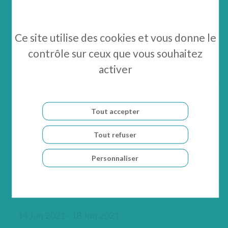
24 Jun 2021 - 25 Jun 2021
Ce site utilise des cookies et vous donne le
UMDF Mitochondrial Medicine 2021 –
contrôle sur ceux que vous souhaitez
virtuel
activer
Tout accepter
15 Jun 2021
Tout refuser
Clinical Operations Strategy Meeting
online 2021
Personnaliser
14 Jun 2021 - 18 Jun 2021