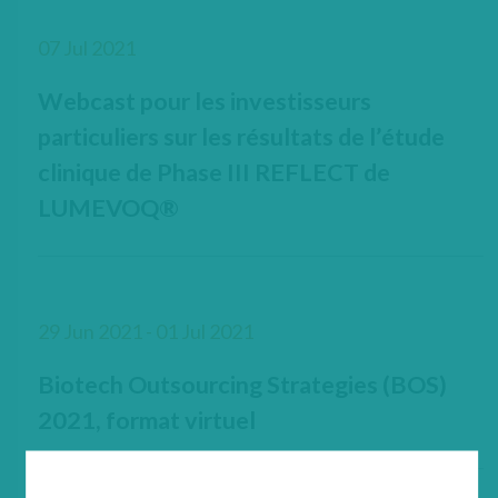
07 Jul 2021
Webcast pour les investisseurs
particuliers sur les résultats de l’étude
clinique de Phase III REFLECT de
LUMEVOQ®
29 Jun 2021 - 01 Jul 2021
Biotech Outsourcing Strategies (BOS)
2021, format virtuel