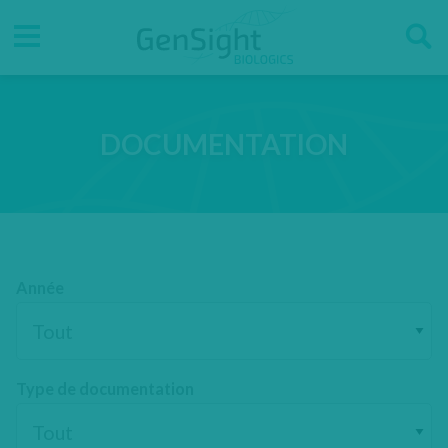
Go
Go
Direct accesses
to
to
main
main
Menu
menu
content
DOCUMENTATION
Année
Type de documentation