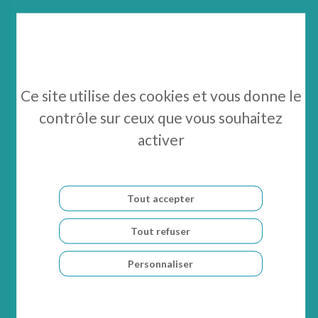
20 mai 2026
ASSEMBLÉES GÉNÉRALES
PRÉSENTATION DE L’ASSEMBLÉE
GENERALE
OPEN IN NEW WINDOW
Ce site utilise des cookies et vous donne le
contrôle sur ceux que vous souhaitez
activer
30 avril 2026
LETTRES AUX ACTIONNAIRES
INVESTOR NEWSLETTER – APRIL
Tout accepter
2026 (FRENCH)
OPEN IN NEW WINDO
Tout refuser
Personnaliser
28 avril 2026
ASSEMBLÉES GÉNÉRALES