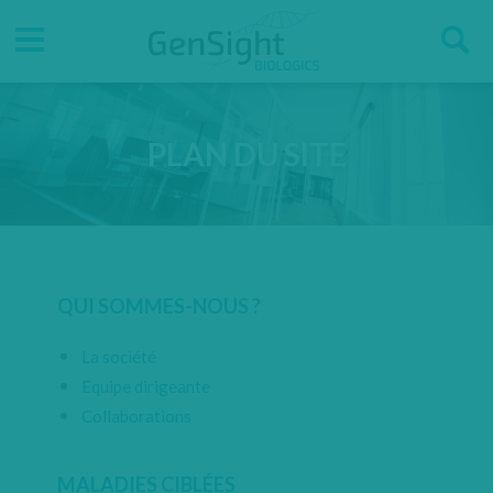
Go
Go
Direct accesses
S
to
to
main
main
Menu
menu
content
PLAN DU SITE
QUI SOMMES-NOUS ?
La société
Equipe dirigeante
Collaborations
MALADIES CIBLÉES