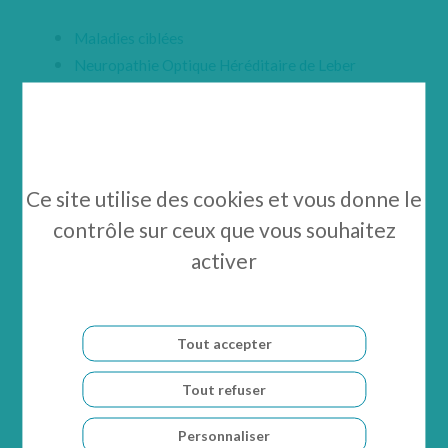
Maladies ciblées
Neuropathie Optique Héréditaire de Leber
(NOHL)
Rétinite pigmentaire (RP)
Atrophie Géographique (AG) de la DMLA sèche
Ce site utilise des cookies et vous donne le
NOS TECHNOLOGIES
contrôle sur ceux que vous souhaitez
Plate-formes technologiques
activer
Thérapie génique
Séquence de ciblage mitochondrial (MTS)
Optogénétique
Tout accepter
Synthèse du développement clinique
Tout refuser
INVESTISSEURS & MÉDIA
Personnaliser