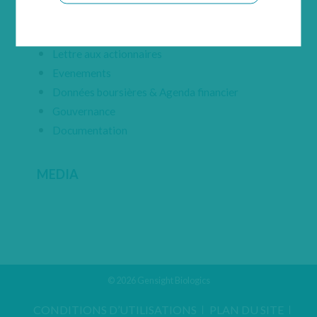
Présentation générale
Communiqués de presse Financiers
Lettre aux actionnaires
Evenements
Données boursières & Agenda financier
Gouvernance
Documentation
MEDIA
© 2026 Gensight Biologics
CONDITIONS D’UTILISATIONS
PLAN DU SITE